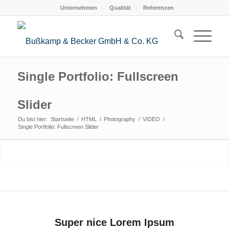
Unternehmen
Qualität
Referenzen
Single Portfolio: Fullscreen
Slider
Du bist hier:
Startseite
/
HTML
/
Photography
/
VIDEO
/
Single Portfolio: Fullscreen Slider
Super nice Lorem Ipsum